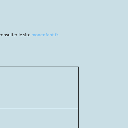
onsulter le site
monenfant.fr
.